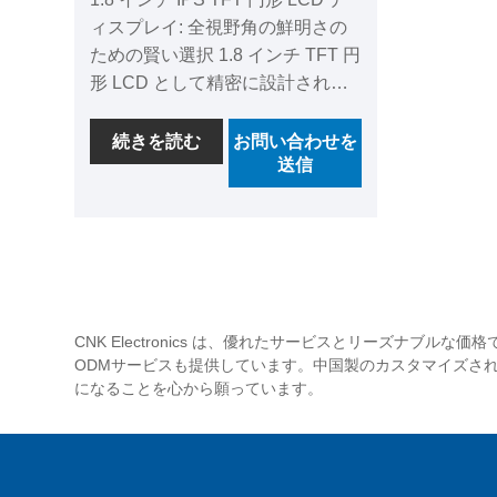
ィスプレイ: 全視野角の鮮明さの
ための賢い選択 1.8 インチ TFT 円
形 LCD として精密に設計された
このディスプレイは、IPS 液晶テ
クノロジーを利用して、360 ×
続きを読む
お問い合わせを
送信
360 の解像度で豊かで鮮やかな画
像を表示します。透過型設計によ
り可読性が向上し、全視野角特性
により多方向からの最適な視認性
が保証されます。 ST77916 ドラ
イバ IC を搭載しており、高速な
応答時間と制御可能な消費電力を
CNK Electronics は、優れたサービスとリーズナ
実現します。 この製品は厳しい温
ODMサービスも提供しています。中国製のカスタマイズされ
度試験（動作時：-20～70℃、保
になることを心から願っています。
管時：-30～80℃）を実施してお
り、優れた信頼性を保証していま
す。当社は LCD ディスプレイの