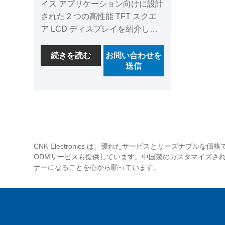
イス アプリケーション向けに設計
された 2 つの高性能 TFT スクエ
ア LCD ディスプレイを紹介しま
す。 2.7インチモデルは解像度
240×284で、POSシステムやスポ
続きを読む
お問い合わせを
送信
ーツカメラ向けに特別に設計され
たIL18961ドライバーICを搭載し
ており、-30℃～+85℃の環境でも
安定した性能を発揮します。 3.45
インチ モデルは 320 × 240 の解像
度を誇り、ST7272A ドライバ IC
を使用しているため、ADS の広
CNK Electronics は、優れたサービスとリーズナ
い視野角と幅広い温度耐性によ
ODMサービスも提供しています。中国製のカスタマイズさ
り、パワーバンクやゲーム デバイ
ナーになることを心から願っています。
スにとって理想的な LCD ソリュ
ーションとなります。これらのカ
スタマイズされたディスプレイ
は、優れた視覚パフォーマンスと